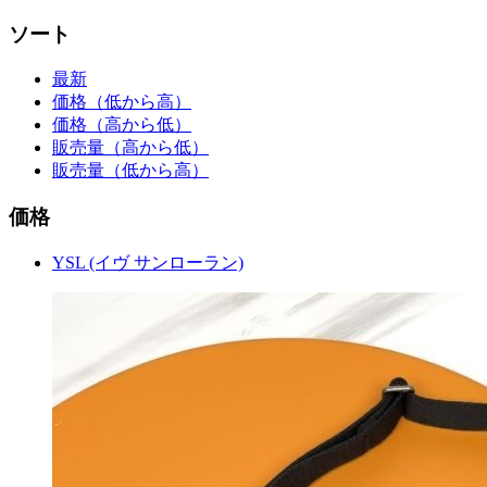
ソート
最新
価格（低から高）
価格（高から低）
販売量（高から低）
販売量（低から高）
価格
YSL (イヴ サンローラン)