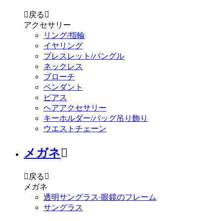

戻る

アクセサリー
リング/指輪
イヤリング
ブレスレット/バングル
ネックレス
ブローチ
ペンダント
ピアス
ヘアアクセサリー
キーホルダー/バッグ吊り飾り
ウエストチェーン
メガネ


戻る

メガネ
透明サングラス·眼鏡のフレーム
サングラス