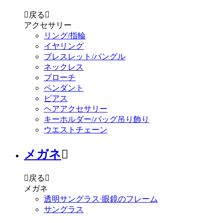

戻る

アクセサリー
リング/指輪
イヤリング
ブレスレット/バングル
ネックレス
ブローチ
ペンダント
ピアス
ヘアアクセサリー
キーホルダー/バッグ吊り飾り
ウエストチェーン
メガネ


戻る

メガネ
透明サングラス·眼鏡のフレーム
サングラス