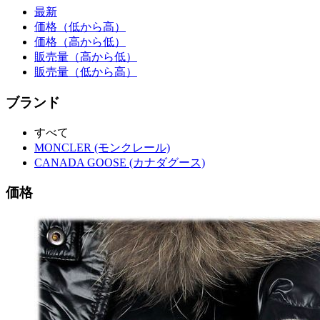
最新
価格（低から高）
価格（高から低）
販売量（高から低）
販売量（低から高）
ブランド
すべて
MONCLER (モンクレール)
CANADA GOOSE (カナダグース)
価格