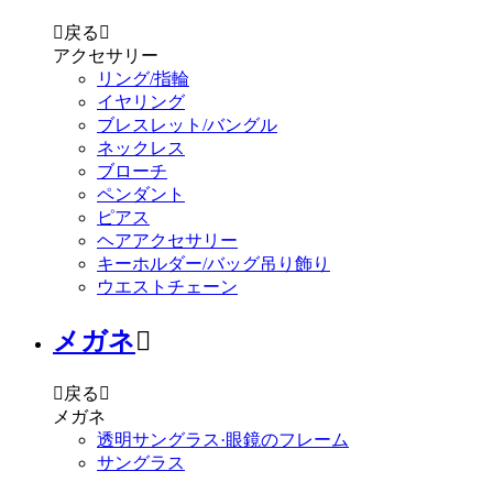

戻る

アクセサリー
リング/指輪
イヤリング
ブレスレット/バングル
ネックレス
ブローチ
ペンダント
ピアス
ヘアアクセサリー
キーホルダー/バッグ吊り飾り
ウエストチェーン
メガネ


戻る

メガネ
透明サングラス·眼鏡のフレーム
サングラス