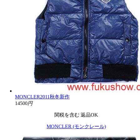
MONCLER2011秋冬新作
14500
円
関税を含む
返品OK
MONCLER (モンクレール)