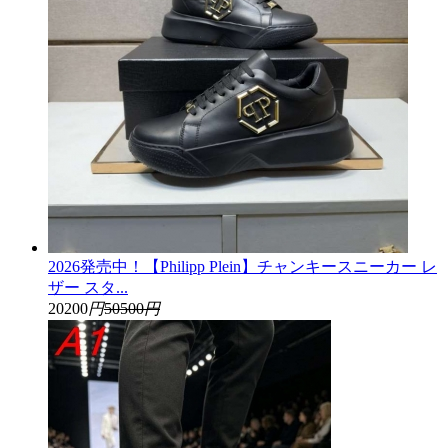
2026発売中！【Philipp Plein】チャンキースニーカー レ
ザー スタ...
20200
円
50500
円