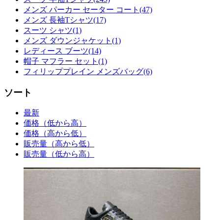
メンズ パーカー セーター コート(47)
メンズ 長袖Tシャツ(17)
スーツ シャツ(1)
メンズ ダウンジャケット(1)
レディース ブーツ(14)
帽子 マフラー セット(1)
フィリッププレイン メンズバッグ(6)
ソート
最新
価格（低から高）
価格（高から低）
販売量（高から低）
販売量（低から高）