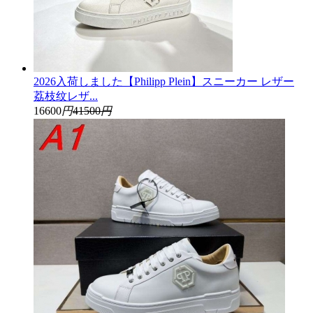
2026入荷しました【Philipp Plein】スニーカー レザー
荔枝纹レザ...
16600
円
41500
円