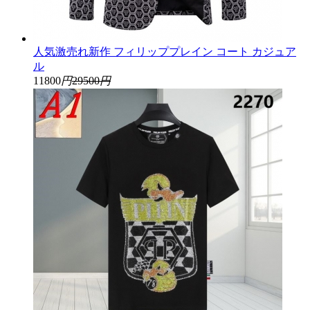
人気激売れ新作 フィリッププレイン コート カジュア
ル
11800
円
29500
円