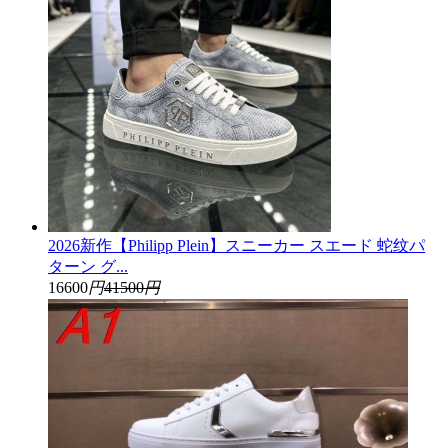
2026新作【Philipp Plein】スニーカー スエード 蛇纹パ
ターン グ...
16600
円
41500
円