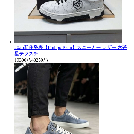
2026新作発表【Philipp Plein】スニーカー レザー 六芒
星テクスチ...
19300
円
48250
円