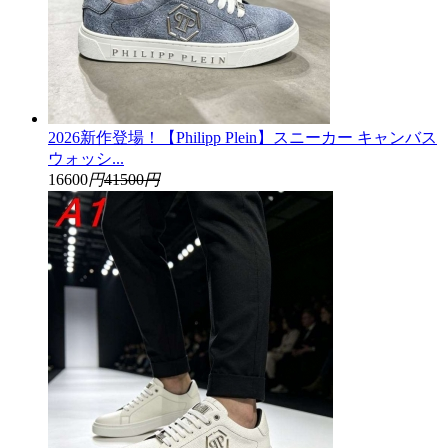
2026新作登場！【Philipp Plein】スニーカー キャンバス
ウォッシ...
16600
円
41500
円