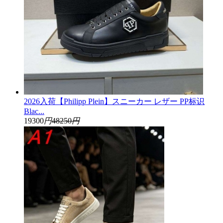
2026入荷【Philipp Plein】スニーカー レザー PP标识
Blac...
19300
円
48250
円