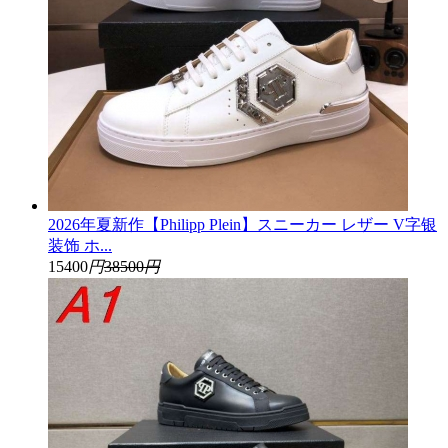
2026年夏新作【Philipp Plein】スニーカー レザー V字银
装饰 ホ...
15400
円
38500
円