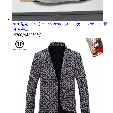
2026発売中！【Philipp Plein】スニーカー レザー PP标
识 六芒...
19300
円
48250
円