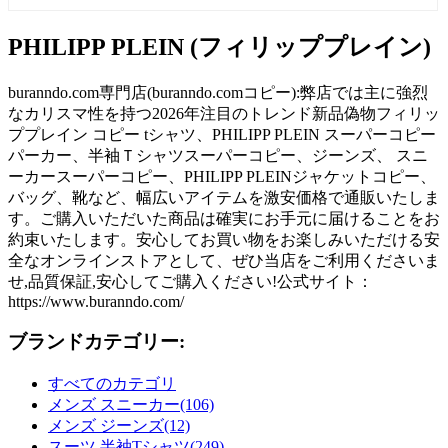
PHILIPP PLEIN (フィリッププレイン)
buranndo.com専門店(buranndo.comコピー):弊店では主に強烈
なカリスマ性を持つ2026年注目のトレンド新品偽物フィリッ
ププレイン コピー tシャツ、PHILIPP PLEIN スーパーコピー
パーカー、半袖Ｔシャツスーパーコピー、ジーンズ、 スニ
ーカースーパーコピー、PHILIPP PLEINジャケットコピー、
バッグ、靴など、幅広いアイテムを激安価格で通販いたしま
す。ご購入いただいた商品は確実にお手元に届けることをお
約束いたします。安心してお買い物をお楽しみいただける安
全なオンラインストアとして、ぜひ当店をご利用くださいま
せ,品質保証,安心してご購入ください!公式サイト：
https://www.buranndo.com/
ブランドカテゴリー:
すべてのカテゴリ
メンズ スニーカー(106)
メンズ ジーンズ(12)
スーツ 半袖Tシャツ(249)