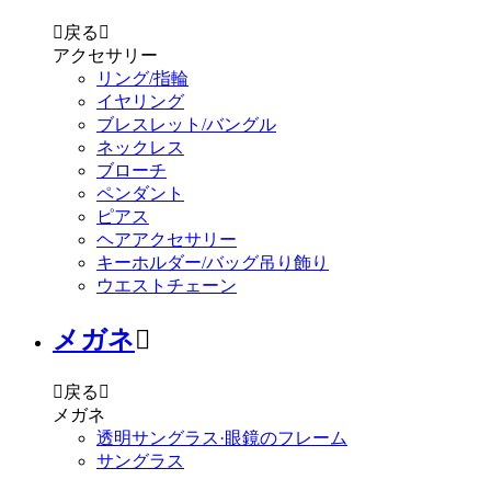

戻る

アクセサリー
リング/指輪
イヤリング
ブレスレット/バングル
ネックレス
ブローチ
ペンダント
ピアス
ヘアアクセサリー
キーホルダー/バッグ吊り飾り
ウエストチェーン
メガネ


戻る

メガネ
透明サングラス·眼鏡のフレーム
サングラス