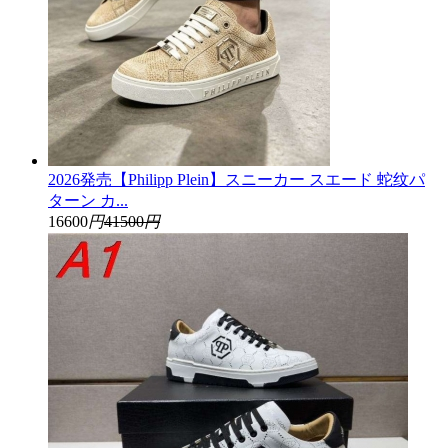
2026発売【Philipp Plein】スニーカー スエード 蛇纹パ
ターン カ...
16600
円
41500
円