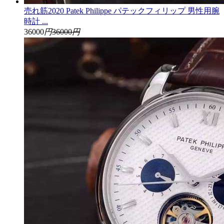
売れ筋2020 Patek Philippe パテックフィリップ 男性用腕
時計 ...
36000
円
36000
円