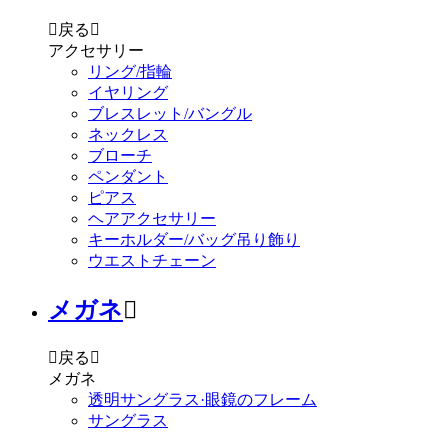

戻る

アクセサリー
リング/指輪
イヤリング
ブレスレット/バングル
ネックレス
ブローチ
ペンダント
ピアス
ヘアアクセサリー
キーホルダー/バッグ吊り飾り
ウエストチェーン
メガネ


戻る

メガネ
透明サングラス·眼鏡のフレーム
サングラス