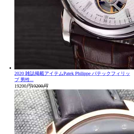
2020 雑誌掲載アイテムPatek Philippe パテックフィリッ
プ 男性...
19200
円
19200
円