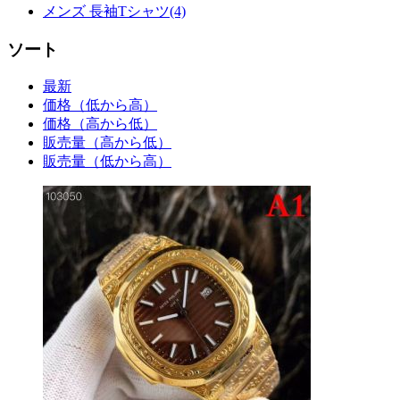
メンズ 長袖Tシャツ(4)
ソート
最新
価格（低から高）
価格（高から低）
販売量（高から低）
販売量（低から高）