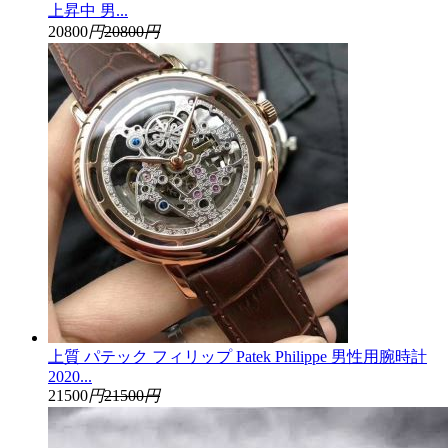
上昇中 男...
20800
円
20800
円
上質 パテック フィリップ Patek Philippe 男性用腕時計
2020...
21500
円
21500
円