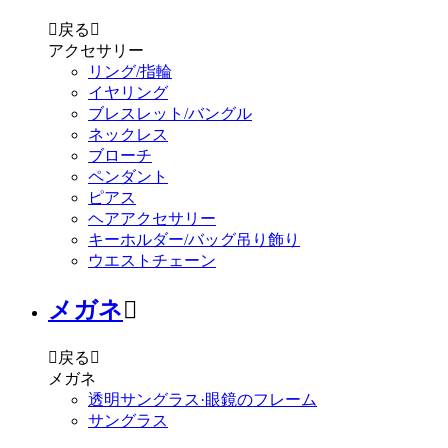

戻る

アクセサリー
リング/指輪
イヤリング
ブレスレット/バングル
ネックレス
ブローチ
ペンダント
ピアス
ヘアアクセサリー
キーホルダー/バッグ吊り飾り
ウエストチェーン
メガネ


戻る

メガネ
透明サングラス·眼鏡のフレーム
サングラス