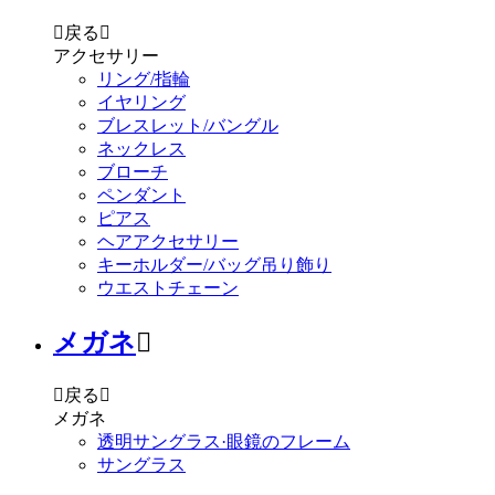

戻る

アクセサリー
リング/指輪
イヤリング
ブレスレット/バングル
ネックレス
ブローチ
ペンダント
ピアス
ヘアアクセサリー
キーホルダー/バッグ吊り飾り
ウエストチェーン
メガネ


戻る

メガネ
透明サングラス·眼鏡のフレーム
サングラス