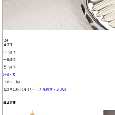
100
好评度
いい評価
一般評価
悪い評価
評価する
コメント無し
合計 0 記録, に分け1 ページ.
最初
前へ
次
最終
最近更新