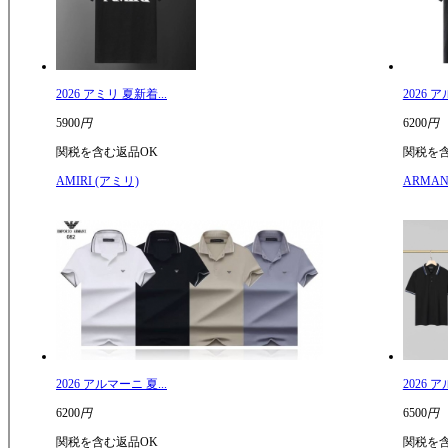
2026 アミリ 夏新着...
2026 ア
5900
円
6200
円
関税を含む
返品OK
関税を
AMIRI (アミリ)
ARMAN
2026 アルマーニ 夏...
2026 ア
6200
円
6500
円
関税を含む
返品OK
関税を