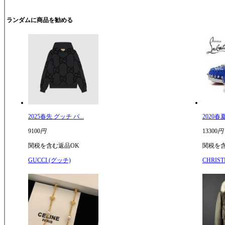
ランダムに商品を勧める
2025春先 グッチ パ...
2020春
9100
円
13300
円
関税を含む
返品OK
関税を
GUCCI (グッチ)
CHRIS