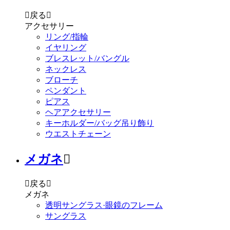

戻る

アクセサリー
リング/指輪
イヤリング
ブレスレット/バングル
ネックレス
ブローチ
ペンダント
ピアス
ヘアアクセサリー
キーホルダー/バッグ吊り飾り
ウエストチェーン
メガネ


戻る

メガネ
透明サングラス·眼鏡のフレーム
サングラス