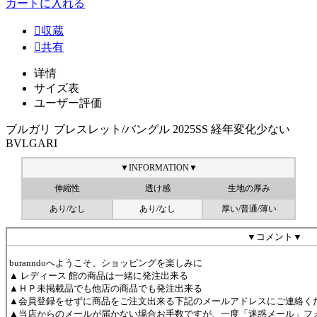
カートに入れる

収蔵

共有
详情
サイズ表
ユーザー評価
ブルガリ ブレスレット/バングル 2025SS 経年変化少ない
BVLGARI
▼INFORMATION▼
伸縮性
透け感
生地の厚み
あり/なし
あり/なし
厚い/普通/薄い
▼
コメント
▼
buranndoへようこそ、ショッピングを楽しみに
▲ レディース 館の商品は一緒に発注出来る
▲ＨＰ未掲載品でも他店の商品でも発注出来る
▲会員登録をせずに商品をご注文出来る下記のメールアドレスにご連絡く
▲当店からのメールが届かない場合お手数ですが、一度「迷惑メール」フォ