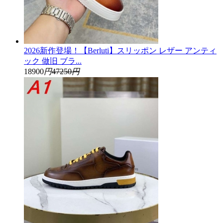
2026新作登場！【Berluti】スリッポン レザー アンティ
ック 做旧 ブラ...
18900
円
47250
円