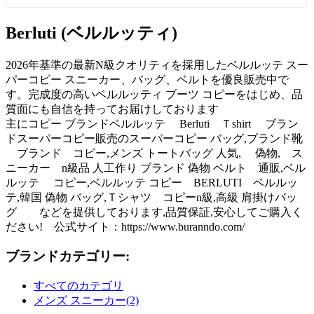
Berluti (ベルルッティ)
2026年基準の最新N級クオリティを採用したベルルッテ スー
パーコピー スニーカー、バッグ、ベルトを優良販売中で
す。完成度の高いベルルッティ ブーツ コピーをはじめ、品
質面にも自信を持ってお届けしております
主にコピー ブランドベルルッテ Berluti Ｔshirt ブラン
ドスーパーコピー販売のスーパーコピー バッグ,ブランド靴
ブランド コピー,メンズ トートバッグ 人気, 偽物, ス
ニーカー n級品 人工作り ブランド 偽物 ベルト 通販,ベル
ルッテ コピー,ベルルッテ コピー BERLUTI ベルルッ
テ,韓国 偽物 バッグ,Ｔシャツ コピーn級,高級 肩掛けバッ
グ などを提供しております,品質保証,安心してご購入く
ださい! 公式サイト：https://www.buranndo.com/
ブランドカテゴリー:
すべてのカテゴリ
メンズ スニーカー(2)