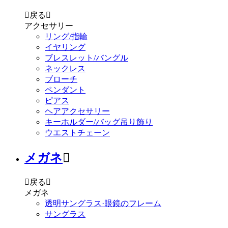

戻る

アクセサリー
リング/指輪
イヤリング
ブレスレット/バングル
ネックレス
ブローチ
ペンダント
ピアス
ヘアアクセサリー
キーホルダー/バッグ吊り飾り
ウエストチェーン
メガネ


戻る

メガネ
透明サングラス·眼鏡のフレーム
サングラス